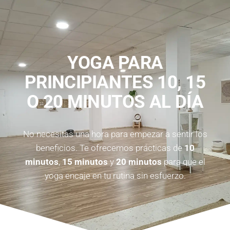
YOGA PARA
PRINCIPIANTES 10, 15
O 20 MINUTOS AL DÍA
No necesitas una hora para empezar a sentir los
beneficios. Te ofrecemos prácticas de
10
minutos
,
15 minutos
y
20 minutos
para que el
yoga encaje en tu rutina sin esfuerzo.