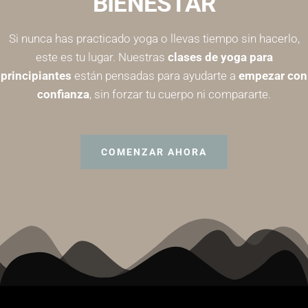
BIENESTAR
Si nunca has practicado yoga o llevas tiempo sin hacerlo,
este es tu lugar. Nuestras
clases de yoga para
principiantes
están pensadas para ayudarte a
empezar con
confianza
, sin forzar tu cuerpo ni compararte.
COMENZAR AHORA