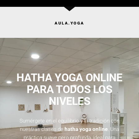
AULA.YOGA
HATHA YOGA ONLINE
PARA TODOS LOS
NIVELES
Sumérgete en el equilibrio y la tradición con
nuestras clases de
hatha yoga online
. Una
práctica suave pero profunda, ideal para